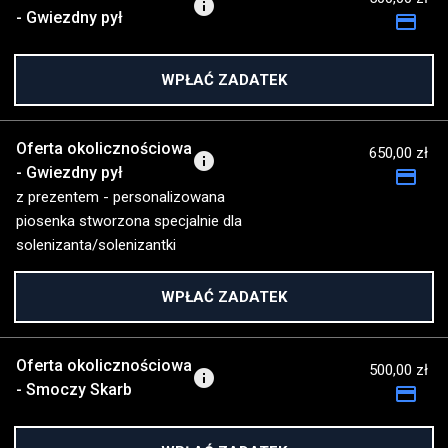
info
- Gwiezdny pył
payment
WPŁAĆ ZADATEK
Oferta okolicznościowa
650,00 zł
info
- Gwiezdny pył
payment
z prezentem - personalizowana
piosenka stworzona specjalnie dla
solenizanta/solenizantki
WPŁAĆ ZADATEK
Oferta okolicznościowa
500,00 zł
info
- Smoczy Skarb
payment