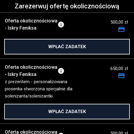
Zarezerwuj ofertę okolicznościową
Oferta okolicznościowa
500,00 zł
info
- Iskry Feniksa
payment
WPŁAĆ ZADATEK
Oferta okolicznościowa
650,00 zł
info
- Iskry Feniksa
payment
z prezentem - personalizowana
piosenka stworzona specjalnie dla
solenizanta/solenizantki
WPŁAĆ ZADATEK
Oferta okolicznościowa
500,00 zł