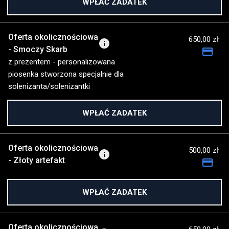
WPŁAĆ ZADATEK
Oferta okolicznościowa
650,00 zł
info
- Smoczy Skarb
payment
z prezentem - personalizowana
piosenka stworzona specjalnie dla
solenizanta/solenizantki
WPŁAĆ ZADATEK
Oferta okolicznościowa
500,00 zł
info
- Złoty artefakt
payment
WPŁAĆ ZADATEK
Oferta okolicznościowa