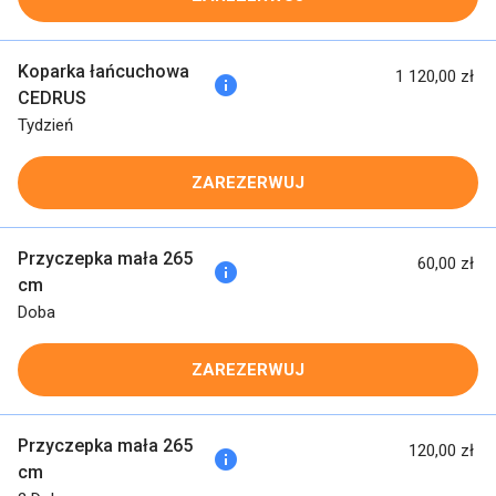
Koparka łańcuchowa
1 120,00 zł
info
CEDRUS
Tydzień
ZAREZERWUJ
Przyczepka mała 265
60,00 zł
info
cm
Doba
ZAREZERWUJ
Przyczepka mała 265
120,00 zł
info
cm