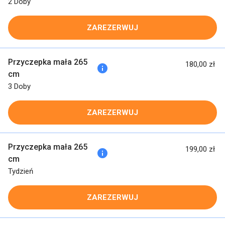
2 Doby
ZAREZERWUJ
Przyczepka mała 265
180,00 zł
info
cm
3 Doby
ZAREZERWUJ
Przyczepka mała 265
199,00 zł
info
cm
Tydzień
ZAREZERWUJ