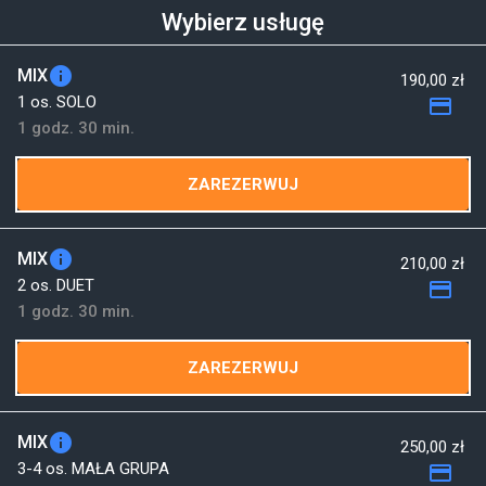
Wybierz usługę
info
MIX
190,00 zł
1 os. SOLO
payment
1 godz. 30 min.
ZAREZERWUJ
info
MIX
210,00 zł
2 os. DUET
payment
1 godz. 30 min.
ZAREZERWUJ
info
MIX
250,00 zł
3-4 os. MAŁA GRUPA
payment