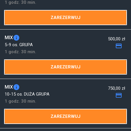
1 godz. 30 min.
ZAREZERWUJ
info
MIX
500,00 zł
5-9 os. GRUPA
payment
1 godz. 30 min.
ZAREZERWUJ
info
MIX
750,00 zł
10-15 os. DUŻA GRUPA
payment
1 godz. 30 min.
ZAREZERWUJ